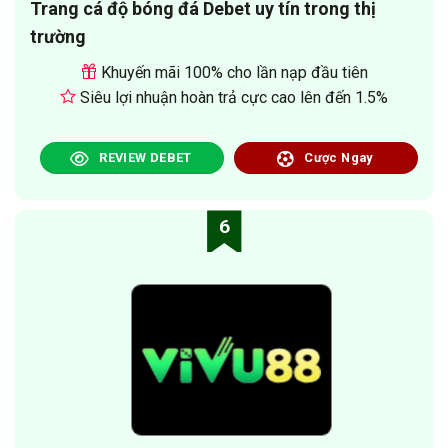
Trang cá độ bóng đá Debet uy tín trong thị
trường
Khuyến mãi 100% cho lần nạp đầu tiên
Siêu lợi nhuận hoàn trả cực cao lên đến 1.5%
REVIEW DEBET
Cược Ngay
6