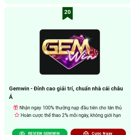
20
Gemwin - Đỉnh cao giải trí, chuẩn nhà cái châu
Á
Nhận ngay 100% thưởng nạp đầu tiên cho tân thủ
Hoàn cược thể thao 2% mỗi ngày, không giới hạn
REVIEW GEMWIN
Cược Ngay