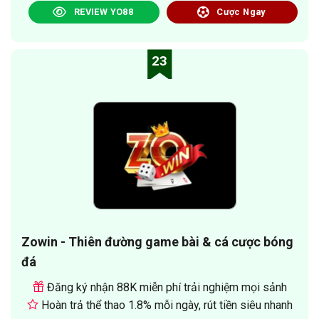
REVIEW YO88
Cược Ngay
23
Zowin - Thiên đường game bài & cá cược bóng
đá
Đăng ký nhận 88K miễn phí trải nghiệm mọi sảnh
Hoàn trả thể thao 1.8% mỗi ngày, rút tiền siêu nhanh