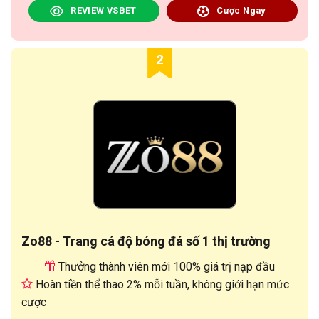
REVIEW VSBET
Cược Ngay
2
Zo88 - Trang cá độ bóng đá số 1 thị trường
Thưởng thành viên mới 100% giá trị nạp đầu
Hoàn tiền thể thao 2% mỗi tuần, không giới hạn mức
cược