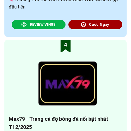
đầu tiên
REVIEW VIN88
Cược Ngay
4
Max79 - Trang cá độ bóng đá nổi bật nhất
T12/2025