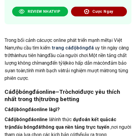
REVIEW NHATVIP
Cược Ngay
Trong bối cảnh cácược online phát triển mạnh mẽtại Việt
Nam,nhu cầu tìm kiếm
trang cáđộbóngđá
uy tín ngày càng
trởthànhưu tiên hàngđầu của người chơi.Một nền tảng chất
lượng không chỉmangđến tỷlệkèo hấp dẫn màcònđảm bảo
sựan toàn,tính minh bạch vàtrải nghiệm mượt màtrong từng
phiên cược.
Cáđộbóngđáonline–Tròchơiđược yêu thích
nhất trong thịtrường betting
Cáđộbóngđáonline làgì?
Cáđộbóngđáonline
làhình thức
dựđoán kết quảcác
trậnđấu bóngđáthông qua nền tảng trực tuyến
,nơi người
tham gia lựa chọn các kịch bản cóthểxảy ra trong