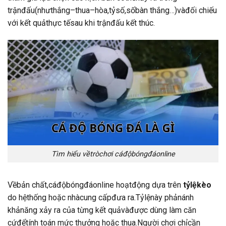
trậnđấu(nhưthắng–thua–hòa,tỷsố,sốbàn thắng…)vàđối chiếu
với kết quảthực tếsau khi trậnđấu kết thúc.
Tìm hiểu vềtròchơi cáđộbóngđáonline
Vềbản chất,cáđộbóngđáonline hoạtđộng dựa trên
tỷlệkèo
do hệthống hoặc nhàcung cấpđưa ra.Tỷlệnày phảnánh
khảnăng xảy ra của từng kết quảvàđược dùng làm căn
cứđểtính toán mức thưởng hoặc thua.Người chơi chỉcần