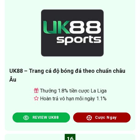
UK88 – Trang cá độ bóng đá theo chuẩn châu
Âu
Thưởng 1.8% tiền cược La Liga
Hoàn trả vô hạn mỗi ngày 1.1%
REVIEW UK88
Cược Ngay
16