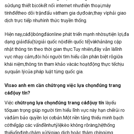
sửdụng thiết bịcókết nối internet nhưđiện thoại,máy
tínhđểtheo dõi trậnđấu vàtham gia dựđoán,thay vìphải giao
dịch trực tiếp nhưhình thức truyền thống.
Hiện nay,cáđộbóngđáonline phát triển mạnh nhờsựtiện lợi,đa
dạng giảiđấu(từgiải quốc nộiđến quốc tế)vàkhảnăng cập
nhật thông tin theo thời gian thực.Tuy nhiên,đây vẫn làlĩnh
vực nhạy cảm,đòi hỏi người tìm hiểu cần phân biệt rõgiữa
khái niệm,thông tin tham khảo vàcác hoạtđộng thực tếchịu
sựquản lýcủa pháp luật từng quốc gia.
Vìsao anh em cần chútrọng việc lựa chọnđúng trang
cáđộuy tín?
Việc
chútrọng lựa chọnđúng trang cáđộuy tín
làyếu
tốquan trọng giúp người tìm hiểu lĩnh vực này hạn chếrủi ro
vàđảm bảo quyền lợi cơbản.Một nền tảng thiếu minh bạch
cóthểgặp các vấnđềnhưtỷlệkèo không rõràng,hệthống
thiếuổnđịnh,chậm xửlýgiao dịch hoặc thậm chíngừng