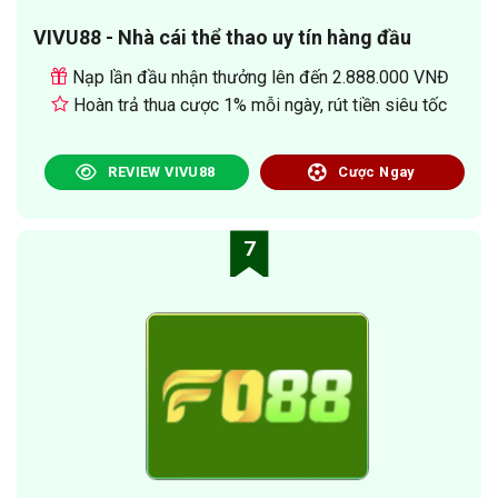
VIVU88 - Nhà cái thể thao uy tín hàng đầu
Nạp lần đầu nhận thưởng lên đến 2.888.000 VNĐ
Hoàn trả thua cược 1% mỗi ngày, rút tiền siêu tốc
REVIEW VIVU88
Cược Ngay
7