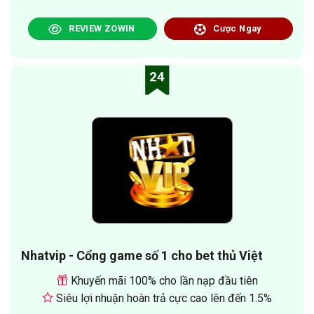
REVIEW ZOWIN
Cược Ngay
24
Nhatvip - Cổng game số 1 cho bet thủ Việt
Khuyến mãi 100% cho lần nạp đầu tiên
Siêu lợi nhuận hoàn trả cực cao lên đến 1.5%