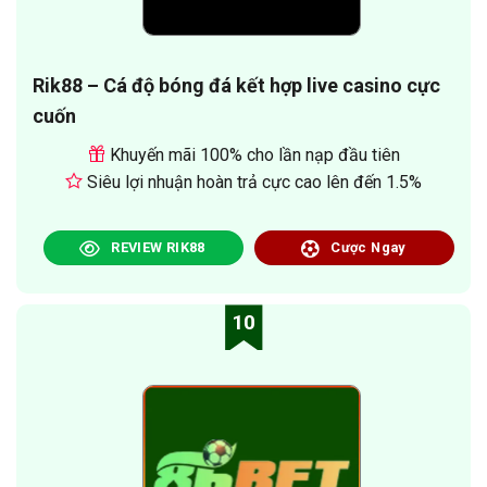
Rik88 – Cá độ bóng đá kết hợp live casino cực
cuốn
Khuyến mãi 100% cho lần nạp đầu tiên
Siêu lợi nhuận hoàn trả cực cao lên đến 1.5%
REVIEW RIK88
Cược Ngay
10