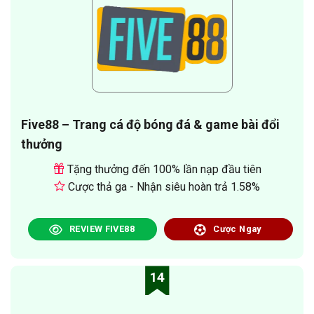
Five88 – Trang cá độ bóng đá & game bài đổi
thưởng
Tặng thưởng đến 100% lần nạp đầu tiên
Cược thả ga - Nhận siêu hoàn trả 1.58%
REVIEW FIVE88
Cược Ngay
14