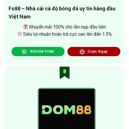
Fo88 – Nhà cái cá độ bóng đá uy tín hàng đầu
Việt Nam
Khuyến mãi 100% cho lần nạp đầu tiên
Siêu lợi nhuận hoàn trả cực cao lên đến 1.5%
REVIEW FO88
Cược Ngay
8