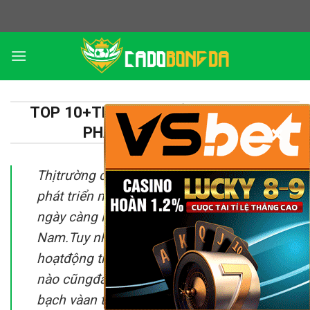
Skip
to
content
TOP 10+TRANG CÁĐỘBÓNGĐÁHỢP
×
PHÁP TỐT NHẤT VN
Thịtrường cácược bóngđátrực tuyếnđang
phát triển mạnh mẽcùng với sựquan tâm
ngày càng lớn của người dùng tại Việt
Nam.Tuy nhiên,giữa hàng loạt website
hoạtđộng tràn lan,không phải nền tảng
nào cũngđảm bảo yếu tốhợp pháp,minh
bạch vàan toàn.Chính vìvậy,việc tổng hợp