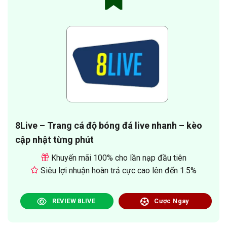
8Live – Trang cá độ bóng đá live nhanh – kèo
cập nhật từng phút
Khuyến mãi 100% cho lần nạp đầu tiên
Siêu lợi nhuận hoàn trả cực cao lên đến 1.5%
REVIEW 8LIVE
Cược Ngay