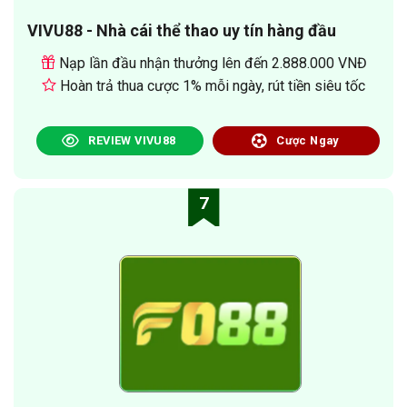
VIVU88 - Nhà cái thể thao uy tín hàng đầu
Nạp lần đầu nhận thưởng lên đến 2.888.000 VNĐ
Hoàn trả thua cược 1% mỗi ngày, rút tiền siêu tốc
REVIEW VIVU88
Cược Ngay
7