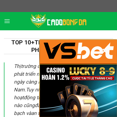
Skip
to
content
TOP 10+TRANG CÁĐỘBÓNGĐÁHỢP
×
PHÁP TỐT NHẤT VN
Thịtrường cácược bóngđátrực tuyếnđang
phát triển mạnh mẽcùng với sựquan tâm
ngày càng lớn của người dùng tại Việt
Nam.Tuy nhiên,giữa hàng loạt website
hoạtđộng tràn lan,không phải nền tảng
nào cũngđảm bảo yếu tốhợp pháp,minh
bạch vàan toàn.Chính vìvậy,việc tổng hợp