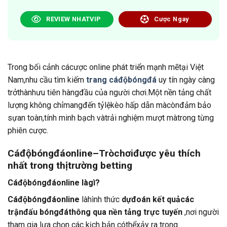
REVIEW NHATVIP
Cược Ngay
Trong bối cảnh cácược online phát triển mạnh mẽtại Việt
Nam,nhu cầu tìm kiếm
trang cáđộbóngđá
uy tín ngày càng
trởthànhưu tiên hàngđầu của người chơi.Một nền tảng chất
lượng không chỉmangđến tỷlệkèo hấp dẫn màcònđảm bảo
sựan toàn,tính minh bạch vàtrải nghiệm mượt màtrong từng
phiên cược.
Cáđộbóngđáonline–Tròchơiđược yêu thích
nhất trong thịtrường betting
Cáđộbóngđáonline làgì?
Cáđộbóngđáonline
làhình thức
dựđoán kết quảcác
trậnđấu bóngđáthông qua nền tảng trực tuyến
,nơi người
tham gia lựa chọn các kịch bản cóthểxảy ra trong