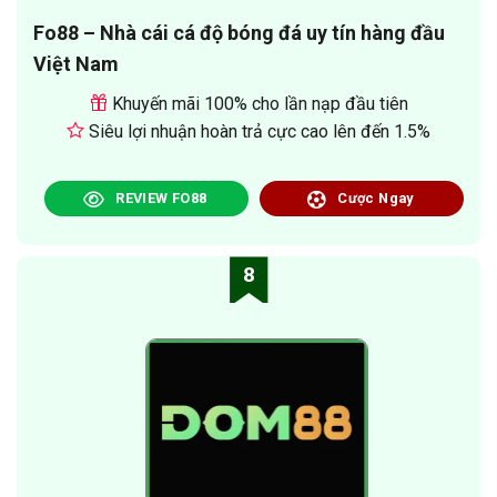
Fo88 – Nhà cái cá độ bóng đá uy tín hàng đầu
Việt Nam
Khuyến mãi 100% cho lần nạp đầu tiên
Siêu lợi nhuận hoàn trả cực cao lên đến 1.5%
REVIEW FO88
Cược Ngay
8