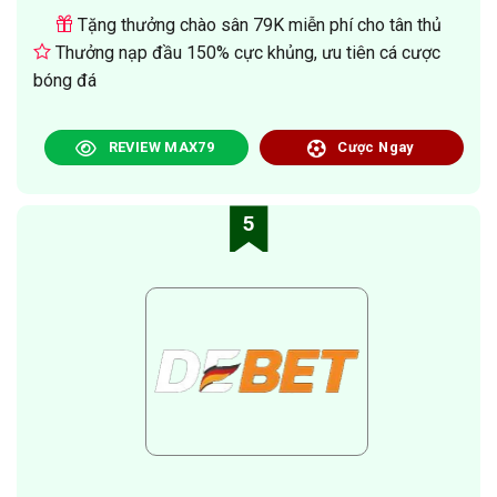
Tặng thưởng chào sân 79K miễn phí cho tân thủ
Thưởng nạp đầu 150% cực khủng, ưu tiên cá cược
bóng đá
REVIEW MAX79
Cược Ngay
5