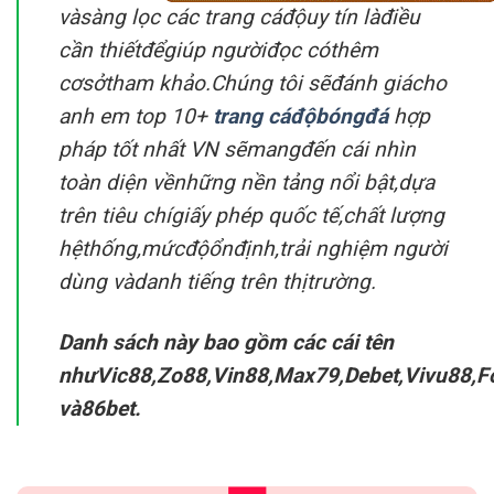
vàsàng lọc các trang cáđộuy tín làđiều
cần thiếtđểgiúp ngườiđọc cóthêm
cơsởtham khảo.Chúng tôi sẽđánh giácho
anh em top 10+
trang cáđộbóngđá
hợp
pháp tốt nhất VN sẽmangđến cái nhìn
toàn diện vềnhững nền tảng nổi bật,dựa
trên tiêu chígiấy phép quốc tế,chất lượng
hệthống,mứcđộổnđịnh,trải nghiệm người
dùng vàdanh tiếng trên thịtrường.
Danh sách này bao gồm các cái tên
nhưVic88,Zo88,Vin88,Max79,Debet,Vivu88,
và86bet.