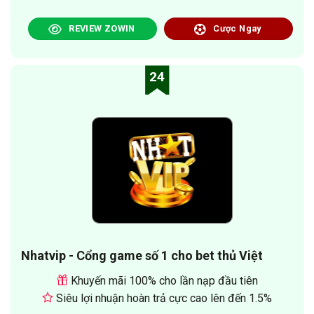
REVIEW ZOWIN
Cược Ngay
24
Nhatvip - Cổng game số 1 cho bet thủ Việt
Khuyến mãi 100% cho lần nạp đầu tiên
Siêu lợi nhuận hoàn trả cực cao lên đến 1.5%