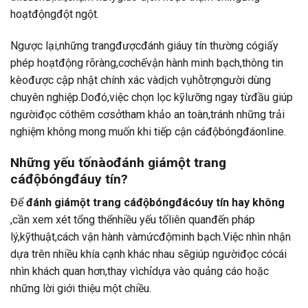
hoạtđộngđột ngột.
Ngược lại,những trangđượcđánh giáuy tín thường cógiấy
phép hoạtđộng rõràng,cơchếvận hành minh bạch,thông tin
kèođược cập nhật chính xác vàdịch vụhỗtrợngười dùng
chuyên nghiệp.Dođó,việc chọn lọc kỹlưỡng ngay từđầu giúp
ngườiđọc cóthêm cơsởtham khảo an toàn,tránh những trải
nghiệm không mong muốn khi tiếp cận cáđộbóngđáonline.
Những yếu tốnàođánh giámột trang
cáđộbóngđáuy tín?
Để
đánh giámột trang cáđộbóngđácóuy tín hay không
,cần xem xét tổng thểnhiều yếu tốliên quanđến pháp
lý,kỹthuật,cách vận hành vàmứcđộminh bạch.Việc nhìn nhận
dựa trên nhiều khía cạnh khác nhau sẽgiúp ngườiđọc cócái
nhìn khách quan hơn,thay vìchỉdựa vào quảng cáo hoặc
những lời giới thiệu một chiều.