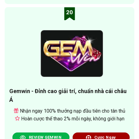
20
Gemwin - Đỉnh cao giải trí, chuẩn nhà cái châu
Á
Nhận ngay 100% thưởng nạp đầu tiên cho tân thủ
Hoàn cược thể thao 2% mỗi ngày, không giới hạn
REVIEW GEMWIN
Cược Ngay