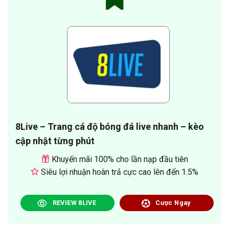
8Live – Trang cá độ bóng đá live nhanh – kèo
cập nhật từng phút
Khuyến mãi 100% cho lần nạp đầu tiên
Siêu lợi nhuận hoàn trả cực cao lên đến 1.5%
REVIEW 8LIVE
Cược Ngay