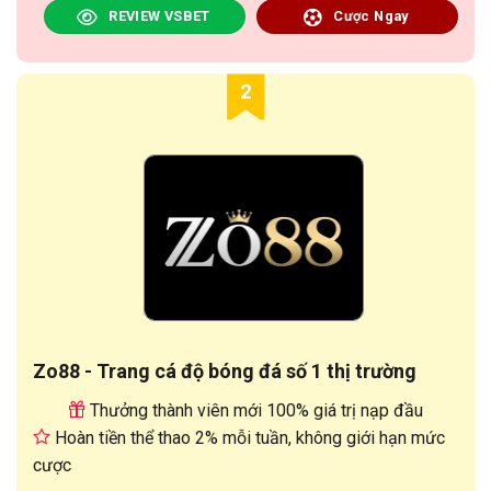
REVIEW VSBET
Cược Ngay
2
Zo88 - Trang cá độ bóng đá số 1 thị trường
Thưởng thành viên mới 100% giá trị nạp đầu
Hoàn tiền thể thao 2% mỗi tuần, không giới hạn mức
cược