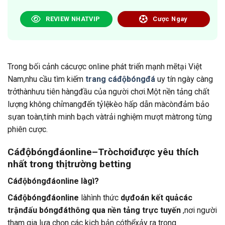
REVIEW NHATVIP
Cược Ngay
Trong bối cảnh cácược online phát triển mạnh mẽtại Việt
Nam,nhu cầu tìm kiếm
trang cáđộbóngđá
uy tín ngày càng
trởthànhưu tiên hàngđầu của người chơi.Một nền tảng chất
lượng không chỉmangđến tỷlệkèo hấp dẫn màcònđảm bảo
sựan toàn,tính minh bạch vàtrải nghiệm mượt màtrong từng
phiên cược.
Cáđộbóngđáonline–Tròchơiđược yêu thích
nhất trong thịtrường betting
Cáđộbóngđáonline làgì?
Cáđộbóngđáonline
làhình thức
dựđoán kết quảcác
trậnđấu bóngđáthông qua nền tảng trực tuyến
,nơi người
tham gia lựa chọn các kịch bản cóthểxảy ra trong