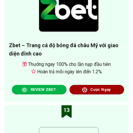
Zbet – Trang cá độ bóng đá châu Mỹ với giao
diện đỉnh cao
Thưởng ngay 100% cho lần nạp đầu tiên
Hoàn trả mỗi ngày lên đến 1.2%
REVIEW ZBET
Cược Ngay
13