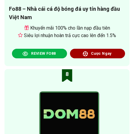
Fo88 – Nhà cái cá độ bóng đá uy tín hàng đầu
Việt Nam
Khuyến mãi 100% cho lần nạp đầu tiên
Siêu lợi nhuận hoàn trả cực cao lên đến 1.5%
REVIEW FO88
Cược Ngay
8