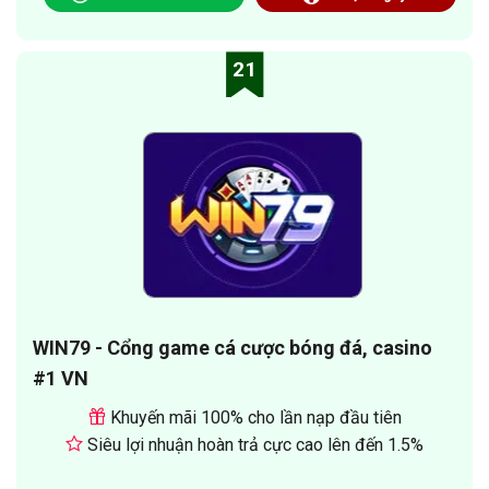
21
WIN79 - Cổng game cá cược bóng đá, casino
#1 VN
Khuyến mãi 100% cho lần nạp đầu tiên
Siêu lợi nhuận hoàn trả cực cao lên đến 1.5%