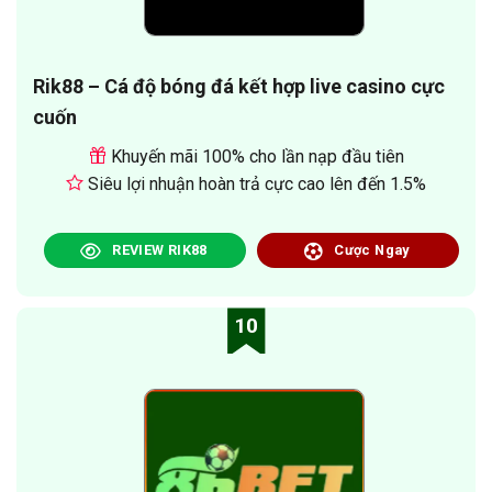
Rik88 – Cá độ bóng đá kết hợp live casino cực
cuốn
Khuyến mãi 100% cho lần nạp đầu tiên
Siêu lợi nhuận hoàn trả cực cao lên đến 1.5%
REVIEW RIK88
Cược Ngay
10