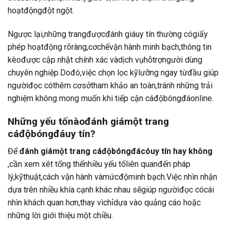
hoạtđộngđột ngột.
Ngược lại,những trangđượcđánh giáuy tín thường cógiấy
phép hoạtđộng rõràng,cơchếvận hành minh bạch,thông tin
kèođược cập nhật chính xác vàdịch vụhỗtrợngười dùng
chuyên nghiệp.Dođó,việc chọn lọc kỹlưỡng ngay từđầu giúp
ngườiđọc cóthêm cơsởtham khảo an toàn,tránh những trải
nghiệm không mong muốn khi tiếp cận cáđộbóngđáonline.
Những yếu tốnàođánh giámột trang
cáđộbóngđáuy tín?
Để
đánh giámột trang cáđộbóngđácóuy tín hay không
,cần xem xét tổng thểnhiều yếu tốliên quanđến pháp
lý,kỹthuật,cách vận hành vàmứcđộminh bạch.Việc nhìn nhận
dựa trên nhiều khía cạnh khác nhau sẽgiúp ngườiđọc cócái
nhìn khách quan hơn,thay vìchỉdựa vào quảng cáo hoặc
những lời giới thiệu một chiều.