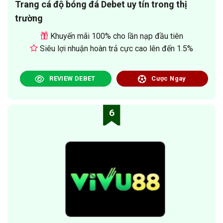
Trang cá độ bóng đá Debet uy tín trong thị
trường
Khuyến mãi 100% cho lần nạp đầu tiên
Siêu lợi nhuận hoàn trả cực cao lên đến 1.5%
REVIEW DEBET
Cược Ngay
6