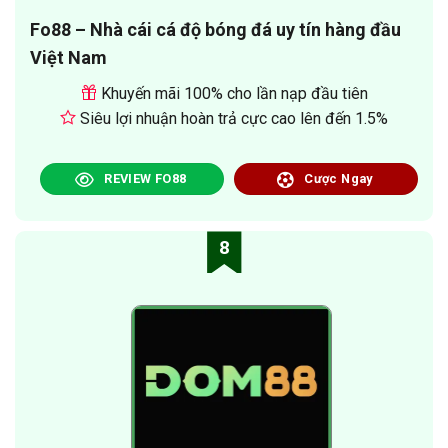
Fo88 – Nhà cái cá độ bóng đá uy tín hàng đầu
Việt Nam
Khuyến mãi 100% cho lần nạp đầu tiên
Siêu lợi nhuận hoàn trả cực cao lên đến 1.5%
REVIEW FO88
Cược Ngay
8