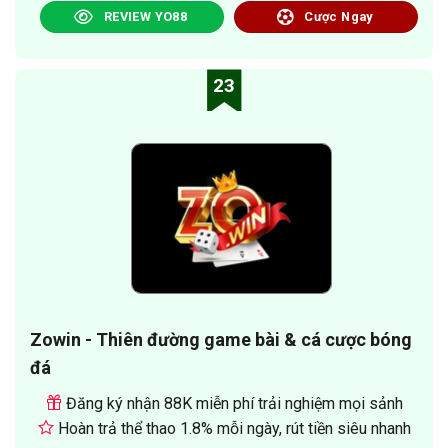
REVIEW YO88
Cược Ngay
23
Zowin - Thiên đường game bài & cá cược bóng
đá
Đăng ký nhận 88K miễn phí trải nghiệm mọi sảnh
Hoàn trả thể thao 1.8% mỗi ngày, rút tiền siêu nhanh