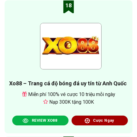
18
Xo88 – Trang cá độ bóng đá uy tín từ Anh Quốc
Miễn phí 100% vé cược 10 triệu mỗi ngày
Nạp 300K tặng 100K
REVIEW XO88
Cược Ngay