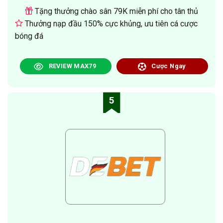
Tặng thưởng chào sân 79K miễn phí cho tân thủ
Thưởng nạp đầu 150% cực khủng, ưu tiên cá cược
bóng đá
REVIEW MAX79
Cược Ngay
5