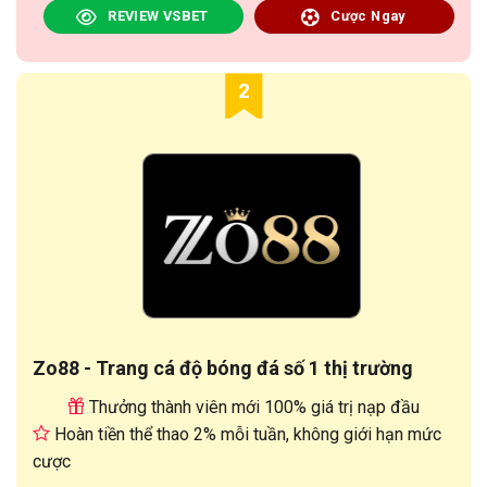
REVIEW VSBET
Cược Ngay
2
Zo88 - Trang cá độ bóng đá số 1 thị trường
Thưởng thành viên mới 100% giá trị nạp đầu
Hoàn tiền thể thao 2% mỗi tuần, không giới hạn mức
cược