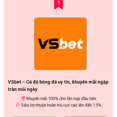
1
VSbet – Cá độ bóng đá uy tín, khuyến mãi ngập
tràn mỗi ngày
Khuyến mãi 100% cho lần nạp đầu tiên
Siêu lợi nhuận hoàn trả cực cao lên đến 1.5%