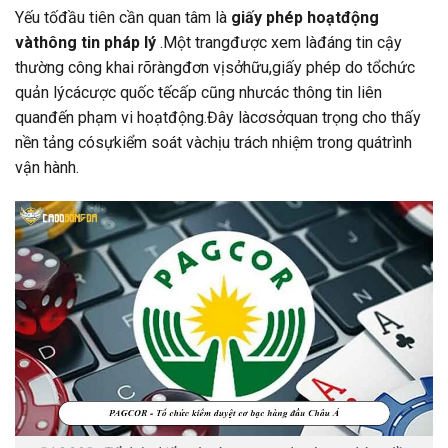
Yếu tốđầu tiên cần quan tâm là
giấy phép hoạtđộng
vàthông tin pháp lý
.Một trangđược xem làđáng tin cậy
thường công khai rõràngđơn vịsởhữu,giấy phép do tổchức
quản lýcácược quốc tếcấp cũng nhưcác thông tin liên
quanđến phạm vi hoạtđộng.Đây làcơsởquan trọng cho thấy
nền tảng cósựkiểm soát vàchịu trách nhiệm trong quátrình
vận hành.