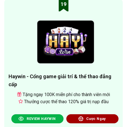
19
Haywin - Cổng game giải trí & thể thao đẳng
cấp
Tặng ngay 100K miễn phí cho thành viên mới
Thưởng cược thể thao 120% giá trị nạp đầu
REVIEW HAYWIN
Cược Ngay