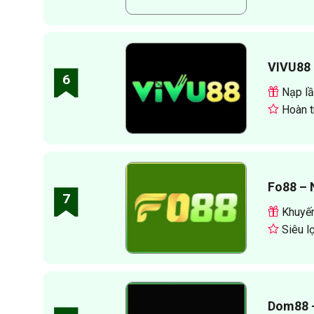
VIVU88 
6
Nạp lầ
Hoàn tr
Fo88 – 
7
Khuyến
Siêu lợ
Dom88 –