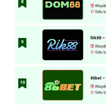
8
Khuyến
Siêu lợ
Rik88 –
9
Khuyến
Siêu lợ
86bet –
10
Khuyến
Siêu lợ