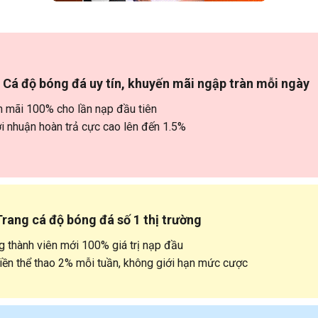
 Cá độ bóng đá uy tín, khuyến mãi ngập tràn mỗi ngày
 mãi 100% cho lần nạp đầu tiên
i nhuận hoàn trả cực cao lên đến 1.5%
Trang cá độ bóng đá số 1 thị trường
 thành viên mới 100% giá trị nạp đầu
iền thể thao 2% mỗi tuần, không giới hạn mức cược