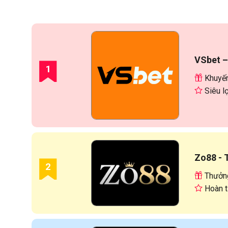
VSbet –
1
Khuyến
Siêu lợ
Zo88 - 
2
Thưởng
Hoàn t