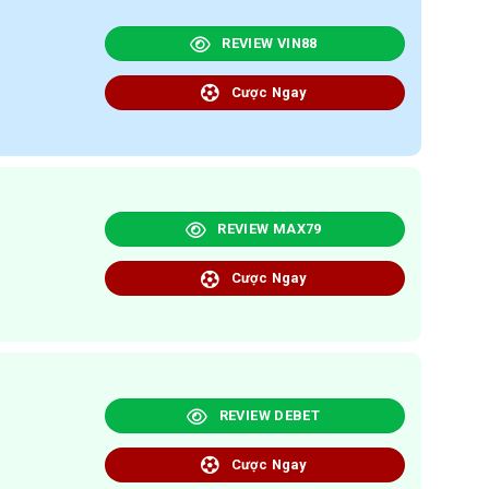
REVIEW VIN88
Cược Ngay
REVIEW MAX79
Cược Ngay
REVIEW DEBET
Cược Ngay