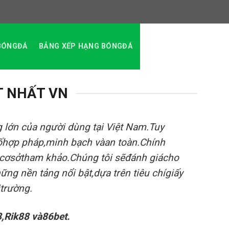
BÓNGĐÁ
BẢNG XẾP HẠNG BÓNGĐÁ
 NHẤT VN
lớn của người dùng tại Việt Nam.Tuy
tốhợp pháp,minh bạch vàan toàn.Chính
êm cơsởtham khảo.Chúng tôi sẽđánh giácho
ng nền tảng nổi bật,dựa trên tiêu chígiấy
trường.
,Rik88 và86bet.