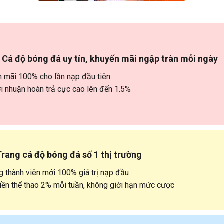
 Cá độ bóng đá uy tín, khuyến mãi ngập tràn mỗi ngày
 mãi 100% cho lần nạp đầu tiên
i nhuận hoàn trả cực cao lên đến 1.5%
Trang cá độ bóng đá số 1 thị trường
 thành viên mới 100% giá trị nạp đầu
iền thể thao 2% mỗi tuần, không giới hạn mức cược