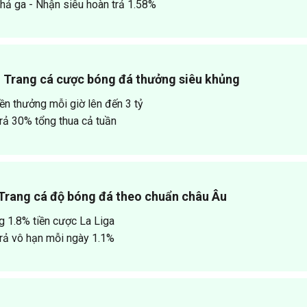
hả ga - Nhận siêu hoàn trả 1.58%
 Trang cá cược bóng đá thưởng siêu khủng
ền thưởng mỗi giờ lên đến 3 tỷ
rả 30% tổng thua cả tuần
Trang cá độ bóng đá theo chuẩn châu Âu
 1.8% tiền cược La Liga
rả vô hạn mỗi ngày 1.1%