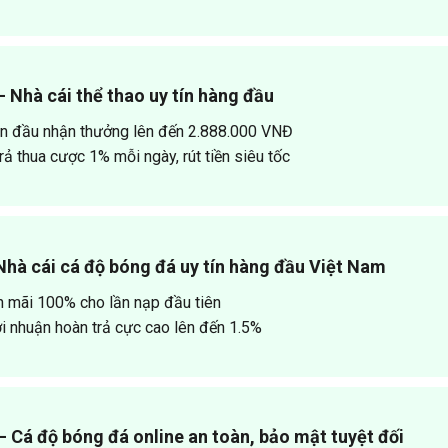
- Nhà cái thể thao uy tín hàng đầu
n đầu nhận thưởng lên đến 2.888.000 VNĐ
ả thua cược 1% mỗi ngày, rút tiền siêu tốc
Nhà cái cá độ bóng đá uy tín hàng đầu Việt Nam
 mãi 100% cho lần nạp đầu tiên
i nhuận hoàn trả cực cao lên đến 1.5%
 Cá độ bóng đá online an toàn, bảo mật tuyệt đối