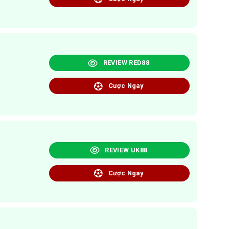
REVIEW RED88
Cược Ngay
REVIEW UK88
Cược Ngay