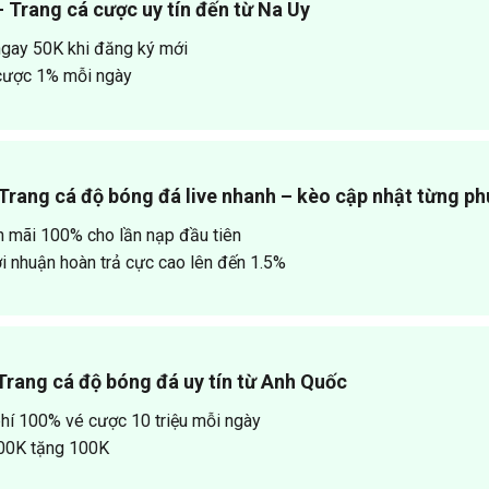
 Trang cá cược uy tín đến từ Na Uy
gay 50K khi đăng ký mới
ược 1% mỗi ngày
 Trang cá độ bóng đá live nhanh – kèo cập nhật từng ph
 mãi 100% cho lần nạp đầu tiên
i nhuận hoàn trả cực cao lên đến 1.5%
Trang cá độ bóng đá uy tín từ Anh Quốc
hí 100% vé cược 10 triệu mỗi ngày
0K tặng 100K