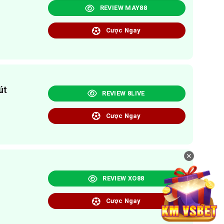
REVIEW MAY88
Cược Ngay
út
REVIEW 8LIVE
Cược Ngay
✕
REVIEW XO88
Cược Ngay