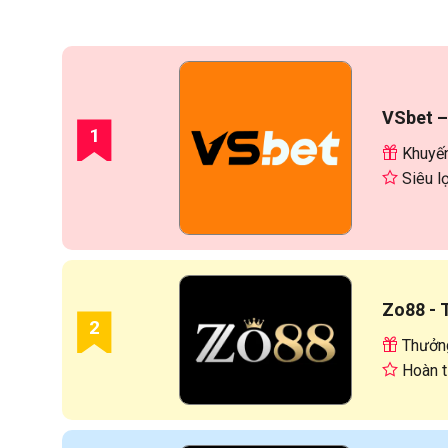
VSbet –
1
Khuyến
Siêu lợ
Zo88 - 
2
Thưởng
Hoàn t