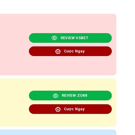
REVIEW VSBET
Cược Ngay
REVIEW ZO88
Cược Ngay