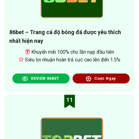
86bet – Trang cá độ bóng đá được yêu thích
nhất hiện nay
Khuyến mãi 100% cho lần nạp đầu tiên
Siêu lợi nhuận hoàn trả cực cao lên đến 1.5%
REVIEW 86BET
Cược Ngay
11