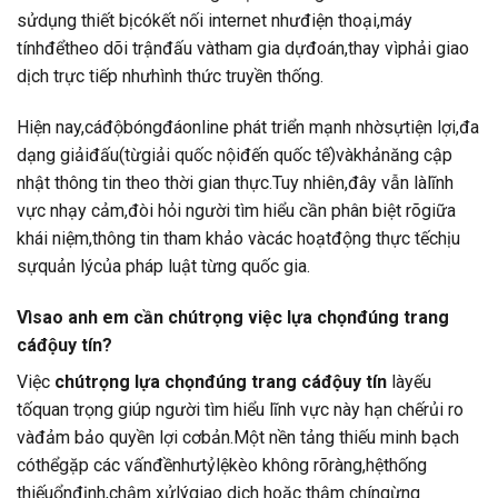
sửdụng thiết bịcókết nối internet nhưđiện thoại,máy
tínhđểtheo dõi trậnđấu vàtham gia dựđoán,thay vìphải giao
dịch trực tiếp nhưhình thức truyền thống.
Hiện nay,cáđộbóngđáonline phát triển mạnh nhờsựtiện lợi,đa
dạng giảiđấu(từgiải quốc nộiđến quốc tế)vàkhảnăng cập
nhật thông tin theo thời gian thực.Tuy nhiên,đây vẫn làlĩnh
vực nhạy cảm,đòi hỏi người tìm hiểu cần phân biệt rõgiữa
khái niệm,thông tin tham khảo vàcác hoạtđộng thực tếchịu
sựquản lýcủa pháp luật từng quốc gia.
Vìsao anh em cần chútrọng việc lựa chọnđúng trang
cáđộuy tín?
Việc
chútrọng lựa chọnđúng trang cáđộuy tín
làyếu
tốquan trọng giúp người tìm hiểu lĩnh vực này hạn chếrủi ro
vàđảm bảo quyền lợi cơbản.Một nền tảng thiếu minh bạch
cóthểgặp các vấnđềnhưtỷlệkèo không rõràng,hệthống
thiếuổnđịnh,chậm xửlýgiao dịch hoặc thậm chíngừng