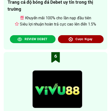
Trang cá độ bóng đá Debet uy tín trong thị
trường
Khuyến mãi 100% cho lần nạp đầu tiên
Siêu lợi nhuận hoàn trả cực cao lên đến 1.5%
REVIEW DEBET
Cược Ngay
6