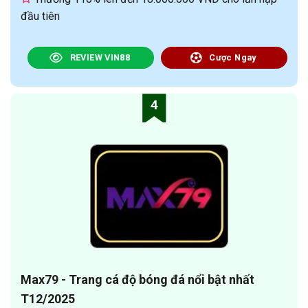
đầu tiên
REVIEW VIN88
Cược Ngay
4
Max79 - Trang cá độ bóng đá nổi bật nhất
T12/2025