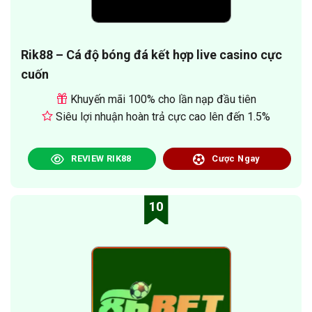
Rik88 – Cá độ bóng đá kết hợp live casino cực
cuốn
Khuyến mãi 100% cho lần nạp đầu tiên
Siêu lợi nhuận hoàn trả cực cao lên đến 1.5%
REVIEW RIK88
Cược Ngay
10