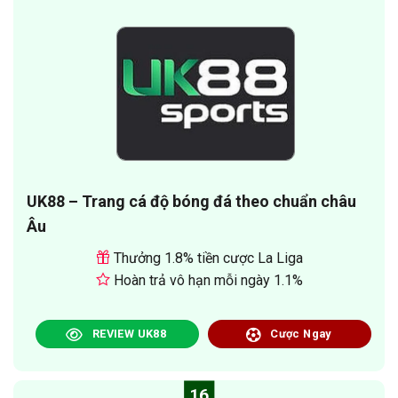
UK88 – Trang cá độ bóng đá theo chuẩn châu
Âu
Thưởng 1.8% tiền cược La Liga
Hoàn trả vô hạn mỗi ngày 1.1%
REVIEW UK88
Cược Ngay
16