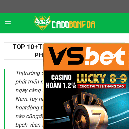
Skip
to
content
TOP 10+TRANG CÁĐỘBÓNGĐÁHỢP
×
PHÁP TỐT NHẤT VN
Thịtrường cácược bóngđátrực tuyếnđang
phát triển mạnh mẽcùng với sựquan tâm
ngày càng lớn của người dùng tại Việt
Nam.Tuy nhiên,giữa hàng loạt website
hoạtđộng tràn lan,không phải nền tảng
nào cũngđảm bảo yếu tốhợp pháp,minh
bạch vàan toàn.Chính vìvậy,việc tổng hợp