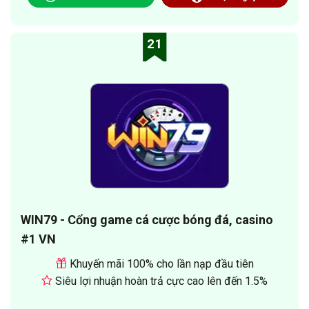
21
WIN79 - Cổng game cá cược bóng đá, casino
#1 VN
Khuyến mãi 100% cho lần nạp đầu tiên
Siêu lợi nhuận hoàn trả cực cao lên đến 1.5%