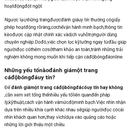
hoạtđộngđột ngột.
Ngược lại,những trangđượcđánh giáuy tín thường cógiấy
phép hoạtđộng rõràng,cơchếvận hành minh bạch,thông tin
kèođược cập nhật chính xác vàdịch vụhỗtrợngười dùng
chuyên nghiệp.Dođó,việc chọn lọc kỹlưỡng ngay từđầu giúp
ngườiđọc cóthêm cơsởtham khảo an toàn,tránh những trải
nghiệm không mong muốn khi tiếp cận cáđộbóngđáonline.
Những yếu tốnàođánh giámột trang
cáđộbóngđáuy tín?
Để
đánh giámột trang cáđộbóngđácóuy tín hay không
,cần xem xét tổng thểnhiều yếu tốliên quanđến pháp
lý,kỹthuật,cách vận hành vàmứcđộminh bạch.Việc nhìn nhận
dựa trên nhiều khía cạnh khác nhau sẽgiúp ngườiđọc cócái
nhìn khách quan hơn,thay vìchỉdựa vào quảng cáo hoặc
những lời giới thiệu một chiều.