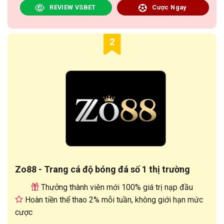
REVIEW VSBET
Cược Ngay
2
Zo88 - Trang cá độ bóng đá số 1 thị trường
Thưởng thành viên mới 100% giá trị nạp đầu
Hoàn tiền thể thao 2% mỗi tuần, không giới hạn mức
cược