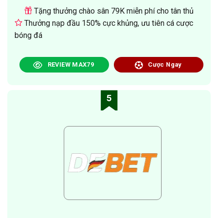
Tặng thưởng chào sân 79K miễn phí cho tân thủ
Thưởng nạp đầu 150% cực khủng, ưu tiên cá cược
bóng đá
REVIEW MAX79
Cược Ngay
5