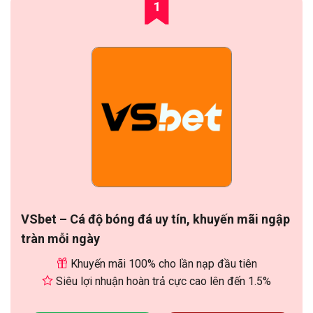
1
VSbet – Cá độ bóng đá uy tín, khuyến mãi ngập
tràn mỗi ngày
Khuyến mãi 100% cho lần nạp đầu tiên
Siêu lợi nhuận hoàn trả cực cao lên đến 1.5%