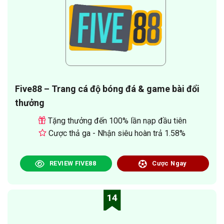
Five88 – Trang cá độ bóng đá & game bài đổi
thưởng
Tặng thưởng đến 100% lần nạp đầu tiên
Cược thả ga - Nhận siêu hoàn trả 1.58%
REVIEW FIVE88
Cược Ngay
14