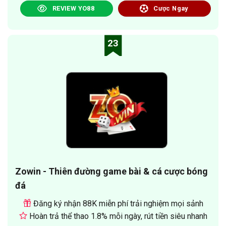
REVIEW YO88
Cược Ngay
23
Zowin - Thiên đường game bài & cá cược bóng
đá
Đăng ký nhận 88K miễn phí trải nghiệm mọi sảnh
Hoàn trả thể thao 1.8% mỗi ngày, rút tiền siêu nhanh