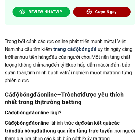
REVIEW NHATVIP
Cược Ngay
Trong bối cảnh cácược online phát triển mạnh mẽtại Việt
Nam,nhu cầu tìm kiếm
trang cáđộbóngđá
uy tín ngày càng
trởthànhưu tiên hàngđầu của người chơi.Một nền tảng chất
lượng không chỉmangđến tỷlệkèo hấp dẫn màcònđảm bảo
sựan toàn,tính minh bạch vàtrải nghiệm mượt màtrong từng
phiên cược.
Cáđộbóngđáonline–Tròchơiđược yêu thích
nhất trong thịtrường betting
Cáđộbóngđáonline làgì?
Cáđộbóngđáonline
làhình thức
dựđoán kết quảcác
trậnđấu bóngđáthông qua nền tảng trực tuyến
,nơi người
tham gia lựa chọn các kịch bản cóthểxảy ra trong