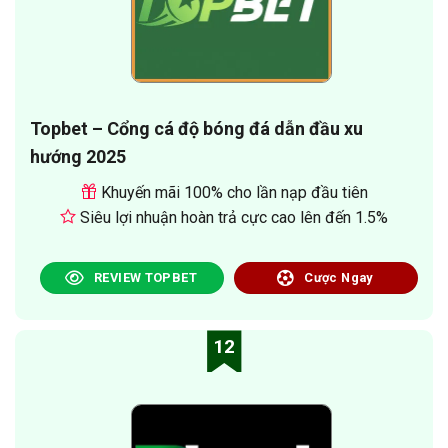
Topbet – Cổng cá độ bóng đá dẫn đầu xu
hướng 2025
Khuyến mãi 100% cho lần nạp đầu tiên
Siêu lợi nhuận hoàn trả cực cao lên đến 1.5%
REVIEW TOPBET
Cược Ngay
12