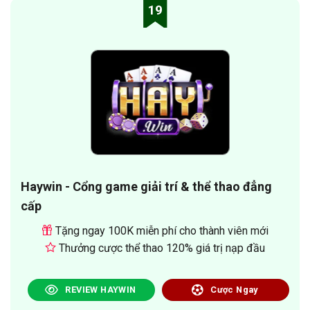
19
Haywin - Cổng game giải trí & thể thao đẳng
cấp
Tặng ngay 100K miễn phí cho thành viên mới
Thưởng cược thể thao 120% giá trị nạp đầu
REVIEW HAYWIN
Cược Ngay