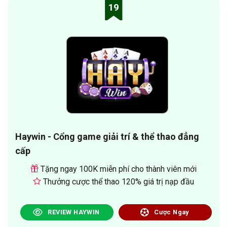
19
Haywin - Cổng game giải trí & thể thao đẳng
cấp
Tặng ngay 100K miễn phí cho thành viên mới
Thưởng cược thể thao 120% giá trị nạp đầu
REVIEW HAYWIN
Cược Ngay