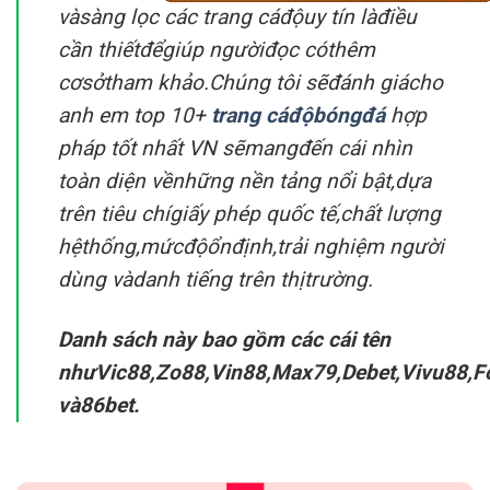
vàsàng lọc các trang cáđộuy tín làđiều
cần thiếtđểgiúp ngườiđọc cóthêm
cơsởtham khảo.Chúng tôi sẽđánh giácho
anh em top 10+
trang cáđộbóngđá
hợp
pháp tốt nhất VN sẽmangđến cái nhìn
toàn diện vềnhững nền tảng nổi bật,dựa
trên tiêu chígiấy phép quốc tế,chất lượng
hệthống,mứcđộổnđịnh,trải nghiệm người
dùng vàdanh tiếng trên thịtrường.
Danh sách này bao gồm các cái tên
nhưVic88,Zo88,Vin88,Max79,Debet,Vivu88,
và86bet.