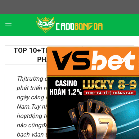
Skip
to
content
TOP 10+TRANG CÁĐỘBÓNGĐÁHỢP
×
PHÁP TỐT NHẤT VN
Thịtrường cácược bóngđátrực tuyếnđang
phát triển mạnh mẽcùng với sựquan tâm
ngày càng lớn của người dùng tại Việt
Nam.Tuy nhiên,giữa hàng loạt website
hoạtđộng tràn lan,không phải nền tảng
nào cũngđảm bảo yếu tốhợp pháp,minh
bạch vàan toàn.Chính vìvậy,việc tổng hợp