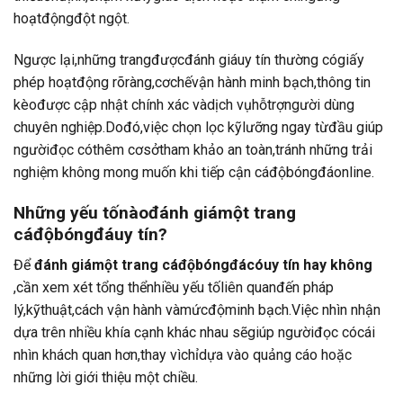
hoạtđộngđột ngột.
Ngược lại,những trangđượcđánh giáuy tín thường cógiấy
phép hoạtđộng rõràng,cơchếvận hành minh bạch,thông tin
kèođược cập nhật chính xác vàdịch vụhỗtrợngười dùng
chuyên nghiệp.Dođó,việc chọn lọc kỹlưỡng ngay từđầu giúp
ngườiđọc cóthêm cơsởtham khảo an toàn,tránh những trải
nghiệm không mong muốn khi tiếp cận cáđộbóngđáonline.
Những yếu tốnàođánh giámột trang
cáđộbóngđáuy tín?
Để
đánh giámột trang cáđộbóngđácóuy tín hay không
,cần xem xét tổng thểnhiều yếu tốliên quanđến pháp
lý,kỹthuật,cách vận hành vàmứcđộminh bạch.Việc nhìn nhận
dựa trên nhiều khía cạnh khác nhau sẽgiúp ngườiđọc cócái
nhìn khách quan hơn,thay vìchỉdựa vào quảng cáo hoặc
những lời giới thiệu một chiều.