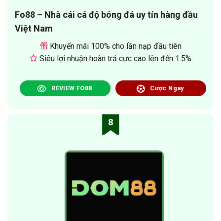
Fo88 – Nhà cái cá độ bóng đá uy tín hàng đầu
Việt Nam
Khuyến mãi 100% cho lần nạp đầu tiên
Siêu lợi nhuận hoàn trả cực cao lên đến 1.5%
REVIEW FO88
Cược Ngay
8