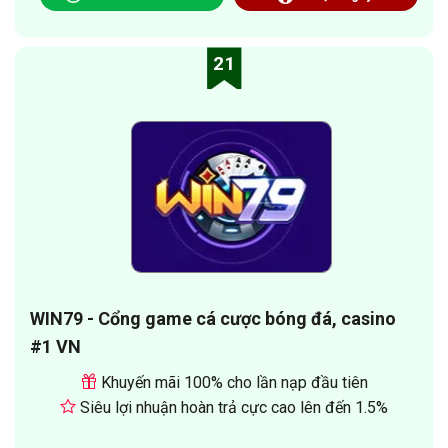
21
WIN79 - Cổng game cá cược bóng đá, casino
#1 VN
Khuyến mãi 100% cho lần nạp đầu tiên
Siêu lợi nhuận hoàn trả cực cao lên đến 1.5%