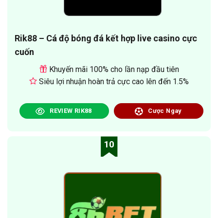
Rik88 – Cá độ bóng đá kết hợp live casino cực
cuốn
Khuyến mãi 100% cho lần nạp đầu tiên
Siêu lợi nhuận hoàn trả cực cao lên đến 1.5%
REVIEW RIK88
Cược Ngay
10