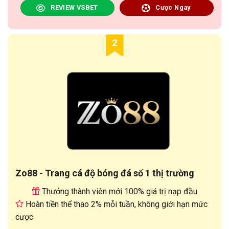
REVIEW VSBET
Cược Ngay
2
Zo88 - Trang cá độ bóng đá số 1 thị trường
Thưởng thành viên mới 100% giá trị nạp đầu
Hoàn tiền thể thao 2% mỗi tuần, không giới hạn mức
cược