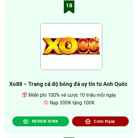
18
Xo88 – Trang cá độ bóng đá uy tín từ Anh Quốc
Miễn phí 100% vé cược 10 triệu mỗi ngày
Nạp 300K tặng 100K
REVIEW XO88
Cược Ngay