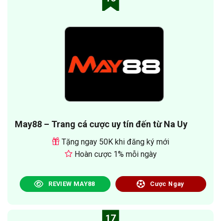
May88 – Trang cá cược uy tín đến từ Na Uy
Tặng ngay 50K khi đăng ký mới
Hoàn cược 1% mỗi ngày
REVIEW MAY88
Cược Ngay
17