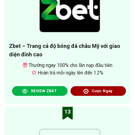
Zbet – Trang cá độ bóng đá châu Mỹ với giao
diện đỉnh cao
Thưởng ngay 100% cho lần nạp đầu tiên
Hoàn trả mỗi ngày lên đến 1.2%
REVIEW ZBET
Cược Ngay
13