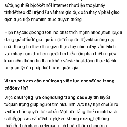
sửdụng thiết bịcókết nối internet nhưđiện thoại,máy
tínhđểtheo dõi trậnđấu vàtham gia dựđoán,thay vìphải giao
dịch trực tiếp nhưhình thức truyền thống.
Hiện nay,cáđộbóngđáonline phát triển mạnh nhờsựtiện lợi,đa
dạng giảiđấu(từgiải quốc nộiđến quốc tế)vàkhảnăng cập
nhật thông tin theo thời gian thực.Tuy nhiên,đây vẫn làlĩnh
vực nhạy cảm,đòi hỏi người tìm hiểu cần phân biệt rõgiữa
khái niệm,thông tin tham khảo vàcác hoạtđộng thực tếchịu
sựquản lýcủa pháp luật từng quốc gia.
Vìsao anh em cần chútrọng việc lựa chọnđúng trang
cáđộuy tín?
Việc
chútrọng lựa chọnđúng trang cáđộuy tín
làyếu
tốquan trọng giúp người tìm hiểu lĩnh vực này hạn chếrủi ro
vàđảm bảo quyền lợi cơbản.Một nền tảng thiếu minh bạch
cóthểgặp các vấnđềnhưtỷlệkèo không rõràng,hệthống
thiếuổnđịnh,chậm xửlýgiao dịch hoặc thậm chíngừng