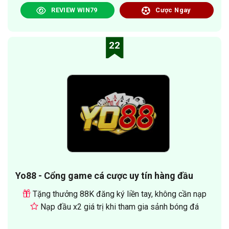
REVIEW WIN79
Cược Ngay
22
Yo88 - Cổng game cá cược uy tín hàng đầu
Tặng thưởng 88K đăng ký liền tay, không cần nạp
Nạp đầu x2 giá trị khi tham gia sảnh bóng đá