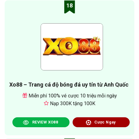
18
Xo88 – Trang cá độ bóng đá uy tín từ Anh Quốc
Miễn phí 100% vé cược 10 triệu mỗi ngày
Nạp 300K tặng 100K
REVIEW XO88
Cược Ngay