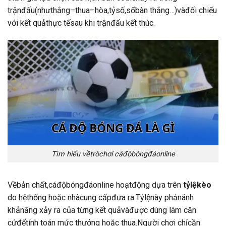
trậnđấu(nhưthắng–thua–hòa,tỷsố,sốbàn thắng…)vàđối chiếu
với kết quảthực tếsau khi trậnđấu kết thúc.
Tìm hiểu vềtròchơi cáđộbóngđáonline
Vềbản chất,cáđộbóngđáonline hoạtđộng dựa trên
tỷlệkèo
do hệthống hoặc nhàcung cấpđưa ra.Tỷlệnày phảnánh
khảnăng xảy ra của từng kết quảvàđược dùng làm căn
cứđểtính toán mức thưởng hoặc thua.Người chơi chỉcần