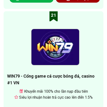
21
WIN79 - Cổng game cá cược bóng đá, casino
#1 VN
Khuyến mãi 100% cho lần nạp đầu tiên
Siêu lợi nhuận hoàn trả cực cao lên đến 1.5%