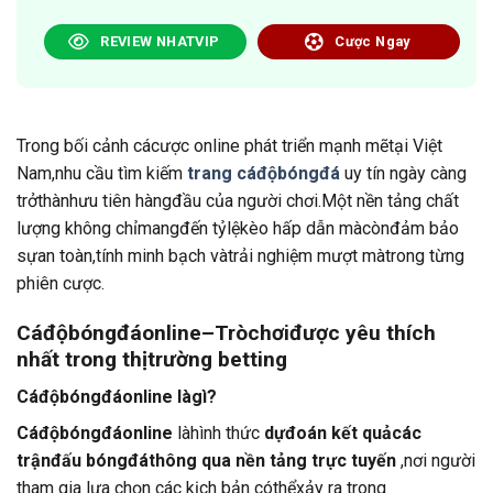
REVIEW NHATVIP
Cược Ngay
Trong bối cảnh cácược online phát triển mạnh mẽtại Việt
Nam,nhu cầu tìm kiếm
trang cáđộbóngđá
uy tín ngày càng
trởthànhưu tiên hàngđầu của người chơi.Một nền tảng chất
lượng không chỉmangđến tỷlệkèo hấp dẫn màcònđảm bảo
sựan toàn,tính minh bạch vàtrải nghiệm mượt màtrong từng
phiên cược.
Cáđộbóngđáonline–Tròchơiđược yêu thích
nhất trong thịtrường betting
Cáđộbóngđáonline làgì?
Cáđộbóngđáonline
làhình thức
dựđoán kết quảcác
trậnđấu bóngđáthông qua nền tảng trực tuyến
,nơi người
tham gia lựa chọn các kịch bản cóthểxảy ra trong