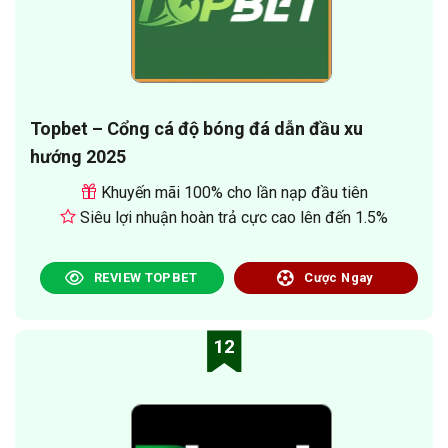
Topbet – Cổng cá độ bóng đá dẫn đầu xu
hướng 2025
Khuyến mãi 100% cho lần nạp đầu tiên
Siêu lợi nhuận hoàn trả cực cao lên đến 1.5%
REVIEW TOPBET
Cược Ngay
12