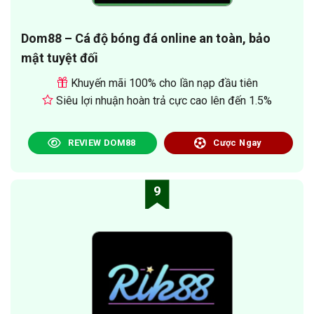
Dom88 – Cá độ bóng đá online an toàn, bảo
mật tuyệt đối
Khuyến mãi 100% cho lần nạp đầu tiên
Siêu lợi nhuận hoàn trả cực cao lên đến 1.5%
REVIEW DOM88
Cược Ngay
9