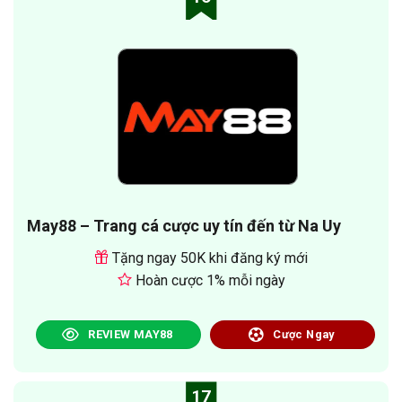
May88 – Trang cá cược uy tín đến từ Na Uy
Tặng ngay 50K khi đăng ký mới
Hoàn cược 1% mỗi ngày
REVIEW MAY88
Cược Ngay
17