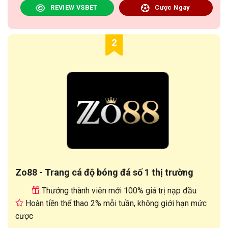
REVIEW VSBET
Cược Ngay
2
Zo88 - Trang cá độ bóng đá số 1 thị trường
Thưởng thành viên mới 100% giá trị nạp đầu
Hoàn tiền thể thao 2% mỗi tuần, không giới hạn mức
cược