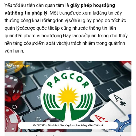
Yếu tốđầu tiên cần quan tâm là
giấy phép hoạtđộng
vàthông tin pháp lý
.Một trangđược xem làđáng tin cậy
thường công khai rõràngđơn vịsởhữu,giấy phép do tổchức
quản lýcácược quốc tếcấp cũng nhưcác thông tin liên
quanđến phạm vi hoạtđộng.Đây làcơsởquan trọng cho thấy
nền tảng cósựkiểm soát vàchịu trách nhiệm trong quátrình
vận hành.