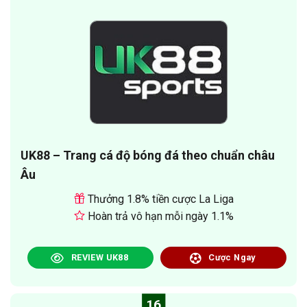
UK88 – Trang cá độ bóng đá theo chuẩn châu
Âu
Thưởng 1.8% tiền cược La Liga
Hoàn trả vô hạn mỗi ngày 1.1%
REVIEW UK88
Cược Ngay
16