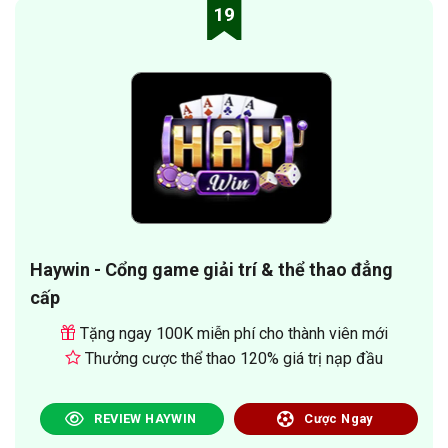
19
Haywin - Cổng game giải trí & thể thao đẳng
cấp
Tặng ngay 100K miễn phí cho thành viên mới
Thưởng cược thể thao 120% giá trị nạp đầu
REVIEW HAYWIN
Cược Ngay