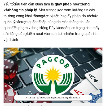
Yếu tốđầu tiên cần quan tâm là
giấy phép hoạtđộng
vàthông tin pháp lý
.Một trangđược xem làđáng tin cậy
thường công khai rõràngđơn vịsởhữu,giấy phép do tổchức
quản lýcácược quốc tếcấp cũng nhưcác thông tin liên
quanđến phạm vi hoạtđộng.Đây làcơsởquan trọng cho thấy
nền tảng cósựkiểm soát vàchịu trách nhiệm trong quátrình
vận hành.