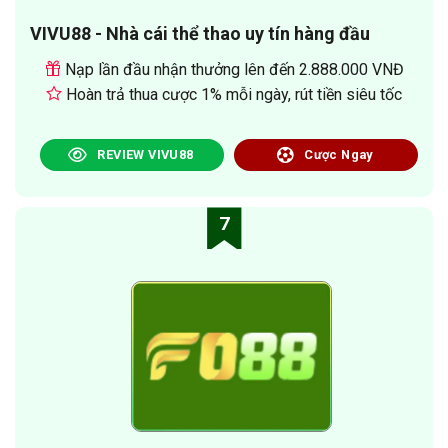
VIVU88 - Nhà cái thể thao uy tín hàng đầu
Nạp lần đầu nhận thưởng lên đến 2.888.000 VNĐ
Hoàn trả thua cược 1% mỗi ngày, rút tiền siêu tốc
REVIEW VIVU88
Cược Ngay
7