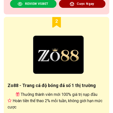
REVIEW VSBET
Cược Ngay
2
Zo88 - Trang cá độ bóng đá số 1 thị trường
Thưởng thành viên mới 100% giá trị nạp đầu
Hoàn tiền thể thao 2% mỗi tuần, không giới hạn mức
cược