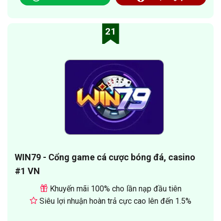
21
WIN79 - Cổng game cá cược bóng đá, casino
#1 VN
Khuyến mãi 100% cho lần nạp đầu tiên
Siêu lợi nhuận hoàn trả cực cao lên đến 1.5%