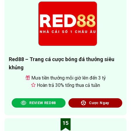
Red88 – Trang cá cược bóng đá thưởng siêu
khủng
Mưa tiền thưởng mỗi giờ lên đến 3 tỷ
Hoàn trả 30% tổng thua cả tuần
REVIEW RED88
Cược Ngay
15