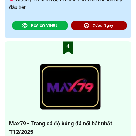
đầu tiên
REVIEW VIN88
Cược Ngay
4
Max79 - Trang cá độ bóng đá nổi bật nhất
T12/2025