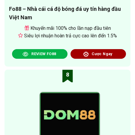
Fo88 – Nhà cái cá độ bóng đá uy tín hàng đầu
Việt Nam
Khuyến mãi 100% cho lần nạp đầu tiên
Siêu lợi nhuận hoàn trả cực cao lên đến 1.5%
REVIEW FO88
Cược Ngay
8