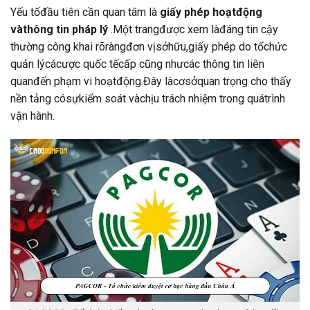
Yếu tốđầu tiên cần quan tâm là
giấy phép hoạtđộng
vàthông tin pháp lý
.Một trangđược xem làđáng tin cậy
thường công khai rõràngđơn vịsởhữu,giấy phép do tổchức
quản lýcácược quốc tếcấp cũng nhưcác thông tin liên
quanđến phạm vi hoạtđộng.Đây làcơsởquan trọng cho thấy
nền tảng cósựkiểm soát vàchịu trách nhiệm trong quátrình
vận hành.