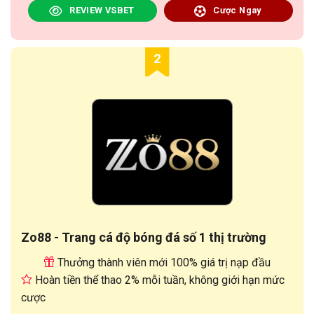
REVIEW VSBET
Cược Ngay
2
Zo88 - Trang cá độ bóng đá số 1 thị trường
Thưởng thành viên mới 100% giá trị nạp đầu
Hoàn tiền thể thao 2% mỗi tuần, không giới hạn mức
cược