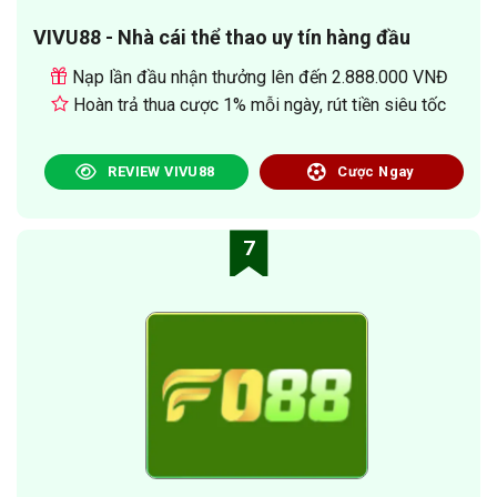
VIVU88 - Nhà cái thể thao uy tín hàng đầu
Nạp lần đầu nhận thưởng lên đến 2.888.000 VNĐ
Hoàn trả thua cược 1% mỗi ngày, rút tiền siêu tốc
REVIEW VIVU88
Cược Ngay
7