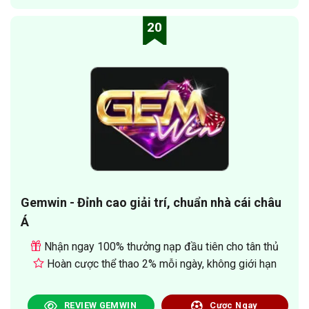
20
Gemwin - Đỉnh cao giải trí, chuẩn nhà cái châu
Á
Nhận ngay 100% thưởng nạp đầu tiên cho tân thủ
Hoàn cược thể thao 2% mỗi ngày, không giới hạn
REVIEW GEMWIN
Cược Ngay