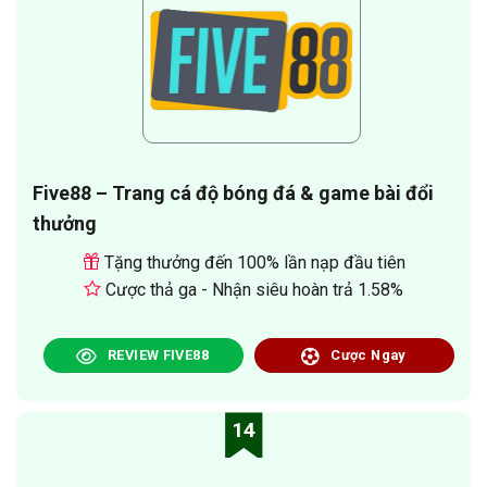
Five88 – Trang cá độ bóng đá & game bài đổi
thưởng
Tặng thưởng đến 100% lần nạp đầu tiên
Cược thả ga - Nhận siêu hoàn trả 1.58%
REVIEW FIVE88
Cược Ngay
14