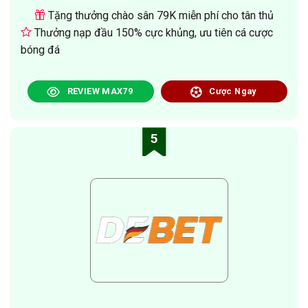
Tặng thưởng chào sân 79K miễn phí cho tân thủ
Thưởng nạp đầu 150% cực khủng, ưu tiên cá cược
bóng đá
REVIEW MAX79
Cược Ngay
5