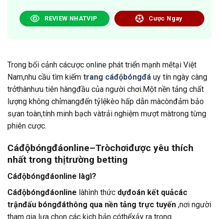
REVIEW NHATVIP
Cược Ngay
Trong bối cảnh cácược online phát triển mạnh mẽtại Việt
Nam,nhu cầu tìm kiếm
trang cáđộbóngđá
uy tín ngày càng
trởthànhưu tiên hàngđầu của người chơi.Một nền tảng chất
lượng không chỉmangđến tỷlệkèo hấp dẫn màcònđảm bảo
sựan toàn,tính minh bạch vàtrải nghiệm mượt màtrong từng
phiên cược.
Cáđộbóngđáonline–Tròchơiđược yêu thích
nhất trong thịtrường betting
Cáđộbóngđáonline làgì?
Cáđộbóngđáonline
làhình thức
dựđoán kết quảcác
trậnđấu bóngđáthông qua nền tảng trực tuyến
,nơi người
tham gia lựa chọn các kịch bản cóthểxảy ra trong