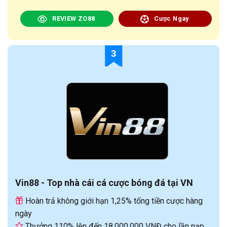
REVIEW ZO88
Cược Ngay
3
Vin88 - Top nhà cái cá cược bóng đá tại VN
Hoàn trả không giới hạn 1,25% tổng tiền cược hàng
ngày
Thưởng 110% lên đến 18.000.000 VNĐ cho lần nạp