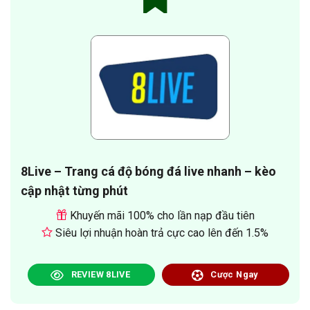
8Live – Trang cá độ bóng đá live nhanh – kèo
cập nhật từng phút
Khuyến mãi 100% cho lần nạp đầu tiên
Siêu lợi nhuận hoàn trả cực cao lên đến 1.5%
REVIEW 8LIVE
Cược Ngay