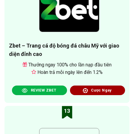
Zbet – Trang cá độ bóng đá châu Mỹ với giao
diện đỉnh cao
Thưởng ngay 100% cho lần nạp đầu tiên
Hoàn trả mỗi ngày lên đến 1.2%
REVIEW ZBET
Cược Ngay
13