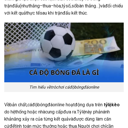
trậnđấu(nhưthắng–thua–hòa,tỷsố,sốbàn thắng…)vàđối chiếu
với kết quảthực tếsau khi trậnđấu kết thúc.
Tìm hiểu vềtròchơi cáđộbóngđáonline
Vềbản chất,cáđộbóngđáonline hoạtđộng dựa trên
tỷlệkèo
do hệthống hoặc nhàcung cấpđưa ra.Tỷlệnày phảnánh
khảnăng xảy ra của từng kết quảvàđược dùng làm căn
cứđểtính toán mức thưởng hoặc thua.Người chơi chỉcần