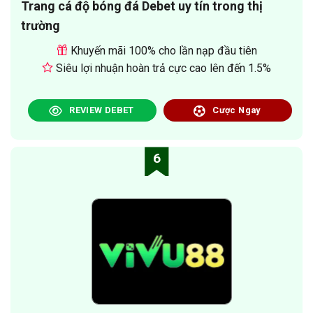
Trang cá độ bóng đá Debet uy tín trong thị
trường
Khuyến mãi 100% cho lần nạp đầu tiên
Siêu lợi nhuận hoàn trả cực cao lên đến 1.5%
REVIEW DEBET
Cược Ngay
6