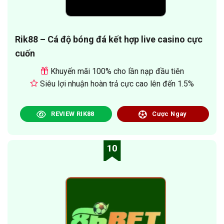
Rik88 – Cá độ bóng đá kết hợp live casino cực
cuốn
Khuyến mãi 100% cho lần nạp đầu tiên
Siêu lợi nhuận hoàn trả cực cao lên đến 1.5%
REVIEW RIK88
Cược Ngay
10