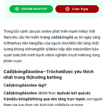
REVIEW NHATVIP
Cược Ngay
Trong bối cảnh cácược online phát triển mạnh mẽtại Việt
Nam,nhu cầu tìm kiếm
trang cáđộbóngđá
uy tín ngày càng
trởthànhưu tiên hàngđầu của người chơi.Một nền tảng chất
lượng không chỉmangđến tỷlệkèo hấp dẫn màcònđảm bảo
sựan toàn,tính minh bạch vàtrải nghiệm mượt màtrong từng
phiên cược.
Cáđộbóngđáonline–Tròchơiđược yêu thích
nhất trong thịtrường betting
Cáđộbóngđáonline làgì?
Cáđộbóngđáonline
làhình thức
dựđoán kết quảcác
trậnđấu bóngđáthông qua nền tảng trực tuyến
,nơi người
tham gia lựa chọn các kịch bản cóthểxảy ra trong