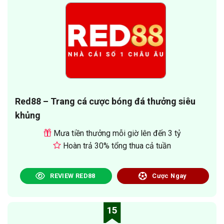
Red88 – Trang cá cược bóng đá thưởng siêu
khủng
Mưa tiền thưởng mỗi giờ lên đến 3 tỷ
Hoàn trả 30% tổng thua cả tuần
REVIEW RED88
Cược Ngay
15