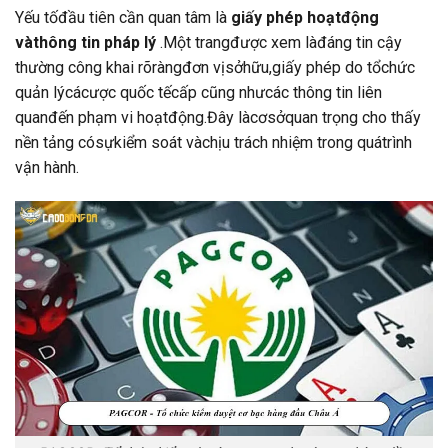
Yếu tốđầu tiên cần quan tâm là
giấy phép hoạtđộng
vàthông tin pháp lý
.Một trangđược xem làđáng tin cậy
thường công khai rõràngđơn vịsởhữu,giấy phép do tổchức
quản lýcácược quốc tếcấp cũng nhưcác thông tin liên
quanđến phạm vi hoạtđộng.Đây làcơsởquan trọng cho thấy
nền tảng cósựkiểm soát vàchịu trách nhiệm trong quátrình
vận hành.