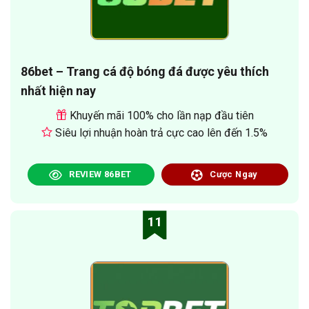
86bet – Trang cá độ bóng đá được yêu thích
nhất hiện nay
Khuyến mãi 100% cho lần nạp đầu tiên
Siêu lợi nhuận hoàn trả cực cao lên đến 1.5%
REVIEW 86BET
Cược Ngay
11