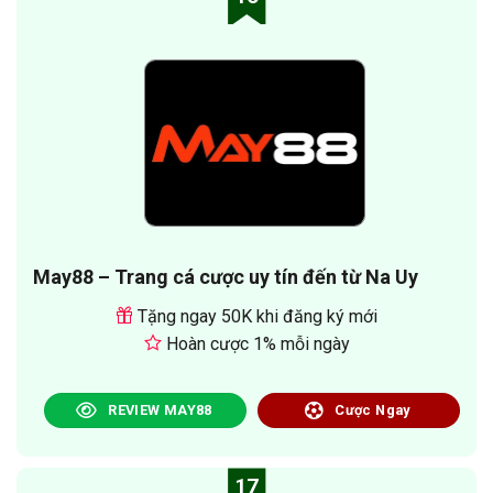
May88 – Trang cá cược uy tín đến từ Na Uy
Tặng ngay 50K khi đăng ký mới
Hoàn cược 1% mỗi ngày
REVIEW MAY88
Cược Ngay
17