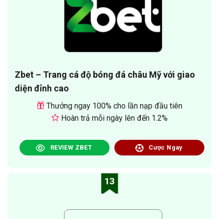
Zbet – Trang cá độ bóng đá châu Mỹ với giao
diện đỉnh cao
Thưởng ngay 100% cho lần nạp đầu tiên
Hoàn trả mỗi ngày lên đến 1.2%
REVIEW ZBET
Cược Ngay
13