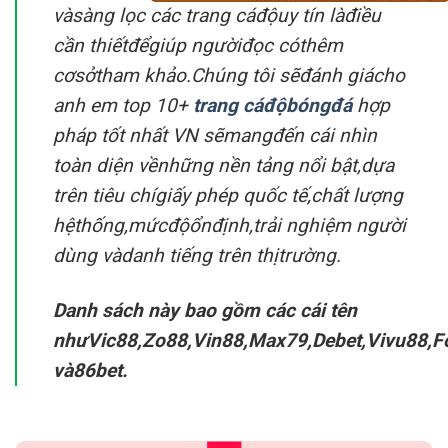
vàsàng lọc các trang cáđộuy tín làđiều
cần thiếtđểgiúp ngườiđọc cóthêm
cơsởtham khảo.Chúng tôi sẽđánh giácho
anh em top 10+
trang cáđộbóngđá
hợp
pháp tốt nhất VN sẽmangđến cái nhìn
toàn diện vềnhững nền tảng nổi bật,dựa
trên tiêu chígiấy phép quốc tế,chất lượng
hệthống,mứcđộổnđịnh,trải nghiệm người
dùng vàdanh tiếng trên thịtrường.
Danh sách này bao gồm các cái tên
nhưVic88,Zo88,Vin88,Max79,Debet,Vivu88,
và86bet.