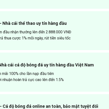
- Nhà cái thể thao uy tín hàng đầu
n đầu nhận thưởng lên đến 2.888.000 VNĐ
ả thua cược 1% mỗi ngày, rút tiền siêu tốc
Nhà cái cá độ bóng đá uy tín hàng đầu Việt Nam
 mãi 100% cho lần nạp đầu tiên
i nhuận hoàn trả cực cao lên đến 1.5%
 Cá độ bóng đá online an toàn, bảo mật tuyệt đối