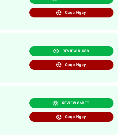
Cược Ngay
REVIEW RIK88
Cược Ngay
REVIEW 86BET
Cược Ngay