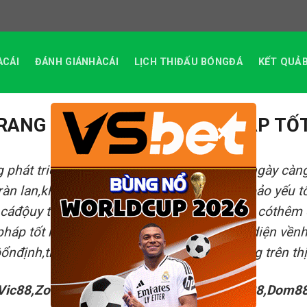
ÀCÁI
ĐÁNH GIÁNHÀCÁI
LỊCH THIĐẤU BÓNGĐÁ
KẾT QUẢ
TRANG CÁĐỘBÓNGĐÁHỢP PHÁP TỐT
×
 phát triển mạnh mẽcùng với sựquan tâm ngày càng 
tràn lan,không phải nền tảng nào cũngđảm bảo yếu 
ng cáđộuy tín làđiều cần thiếtđểgiúp ngườiđọc cóth
pháp tốt nhất VN sẽmangđến cái nhìn toàn diện vềnhữ
nđịnh,trải nghiệm người dùng vàdanh tiếng trên thị
ưVic88,Zo88,Vin88,Max79,Debet,Vivu88,Fo88,Dom88