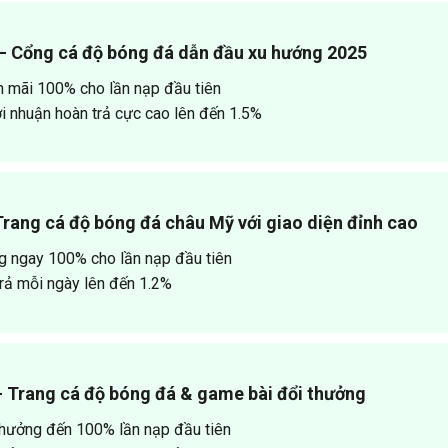
– Cổng cá độ bóng đá dẫn đầu xu hướng 2025
 mãi 100% cho lần nạp đầu tiên
i nhuận hoàn trả cực cao lên đến 1.5%
Trang cá độ bóng đá châu Mỹ với giao diện đỉnh cao
 ngay 100% cho lần nạp đầu tiên
rả mỗi ngày lên đến 1.2%
– Trang cá độ bóng đá & game bài đổi thưởng
hưởng đến 100% lần nạp đầu tiên