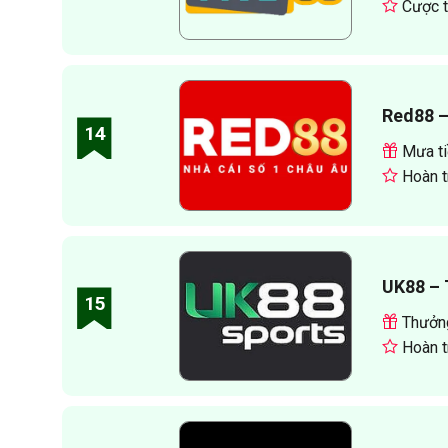
Cược t
Red88 –
14
Mưa ti
Hoàn t
UK88 – 
15
Thưởng
Hoàn t