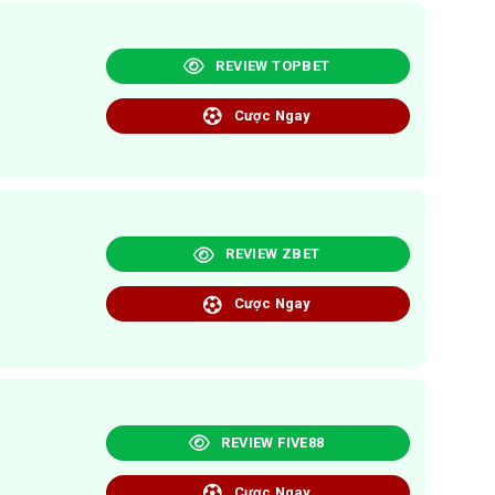
REVIEW TOPBET
Cược Ngay
REVIEW ZBET
Cược Ngay
REVIEW FIVE88
Cược Ngay