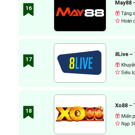
May88 –
16
Tặng n
Hoàn c
8Live –
17
Khuyến
Siêu lợ
Xo88 – 
18
Miễn p
Nạp 30