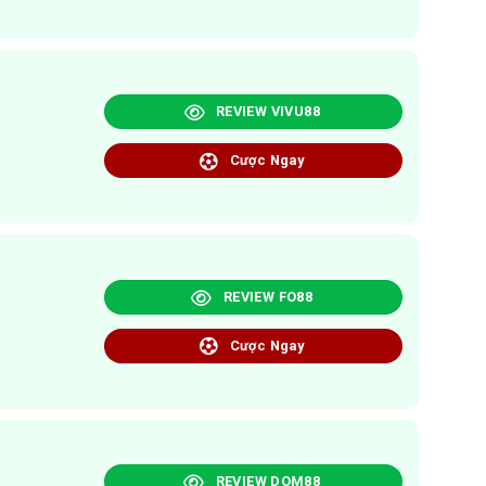
REVIEW VIVU88
Cược Ngay
REVIEW FO88
Cược Ngay
REVIEW DOM88