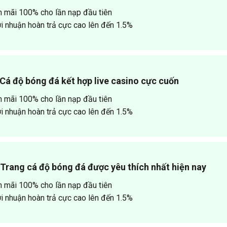
 mãi 100% cho lần nạp đầu tiên
i nhuận hoàn trả cực cao lên đến 1.5%
 Cá độ bóng đá kết hợp live casino cực cuốn
 mãi 100% cho lần nạp đầu tiên
i nhuận hoàn trả cực cao lên đến 1.5%
 Trang cá độ bóng đá được yêu thích nhất hiện nay
 mãi 100% cho lần nạp đầu tiên
i nhuận hoàn trả cực cao lên đến 1.5%