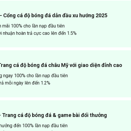
– Cổng cá độ bóng đá dẫn đầu xu hướng 2025
 mãi 100% cho lần nạp đầu tiên
i nhuận hoàn trả cực cao lên đến 1.5%
Trang cá độ bóng đá châu Mỹ với giao diện đỉnh cao
 ngay 100% cho lần nạp đầu tiên
rả mỗi ngày lên đến 1.2%
– Trang cá độ bóng đá & game bài đổi thưởng
hưởng đến 100% lần nạp đầu tiên