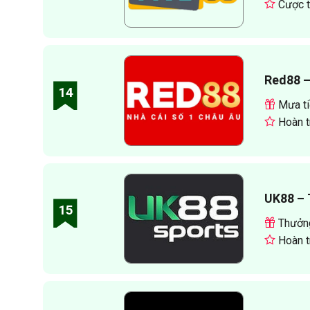
Cược t
Red88 –
14
Mưa ti
Hoàn t
UK88 – 
15
Thưởng
Hoàn t