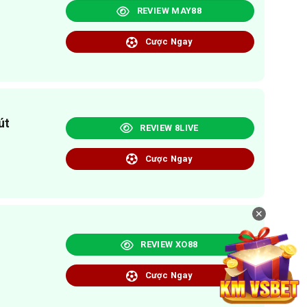
REVIEW MAY88
Cược Ngay
út
REVIEW 8LIVE
Cược Ngay
✕
REVIEW XO88
Cược Ngay