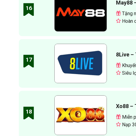
May88 –
16
Tặng n
Hoàn c
8Live –
17
Khuyến
Siêu lợ
Xo88 – 
18
Miễn p
Nạp 30