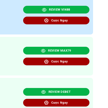
REVIEW VIN88
Cược Ngay
REVIEW MAX79
Cược Ngay
REVIEW DEBET
Cược Ngay