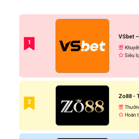
VSbet –
1
Khuyến
Siêu lợ
Zo88 - 
2
Thưởng
Hoàn t