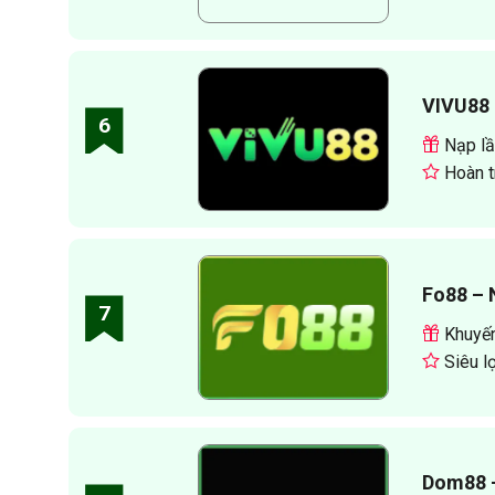
VIVU88 
6
Nạp lầ
Hoàn tr
Fo88 – 
7
Khuyến
Siêu lợ
Dom88 –