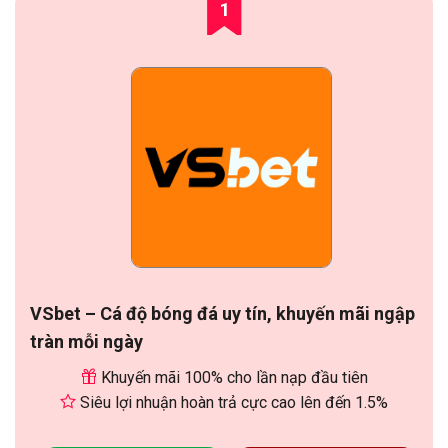
1
VSbet – Cá độ bóng đá uy tín, khuyến mãi ngập
tràn mỗi ngày
Khuyến mãi 100% cho lần nạp đầu tiên
Siêu lợi nhuận hoàn trả cực cao lên đến 1.5%