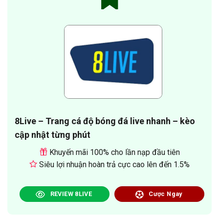
8Live – Trang cá độ bóng đá live nhanh – kèo
cập nhật từng phút
Khuyến mãi 100% cho lần nạp đầu tiên
Siêu lợi nhuận hoàn trả cực cao lên đến 1.5%
REVIEW 8LIVE
Cược Ngay