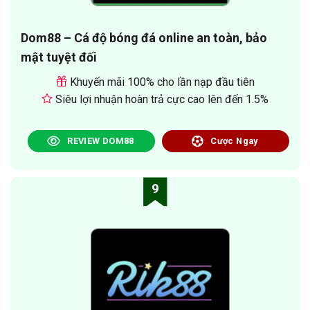
Dom88 – Cá độ bóng đá online an toàn, bảo
mật tuyệt đối
Khuyến mãi 100% cho lần nạp đầu tiên
Siêu lợi nhuận hoàn trả cực cao lên đến 1.5%
REVIEW DOM88
Cược Ngay
9