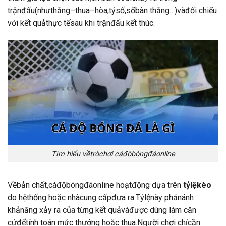
trậnđấu(nhưthắng–thua–hòa,tỷsố,sốbàn thắng…)vàđối chiếu
với kết quảthực tếsau khi trậnđấu kết thúc.
Tìm hiểu vềtròchơi cáđộbóngđáonline
Vềbản chất,cáđộbóngđáonline hoạtđộng dựa trên
tỷlệkèo
do hệthống hoặc nhàcung cấpđưa ra.Tỷlệnày phảnánh
khảnăng xảy ra của từng kết quảvàđược dùng làm căn
cứđểtính toán mức thưởng hoặc thua.Người chơi chỉcần