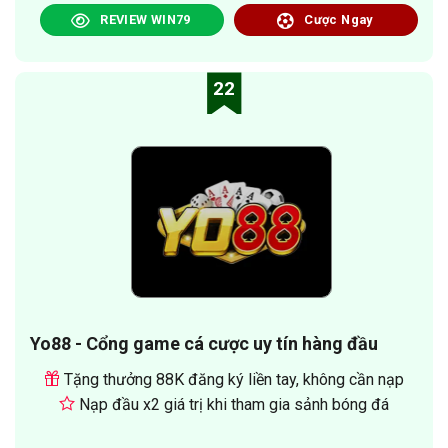
REVIEW WIN79
Cược Ngay
22
Yo88 - Cổng game cá cược uy tín hàng đầu
Tặng thưởng 88K đăng ký liền tay, không cần nạp
Nạp đầu x2 giá trị khi tham gia sảnh bóng đá