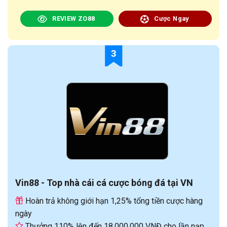
REVIEW ZO88
Cược Ngay
3
Vin88 - Top nhà cái cá cược bóng đá tại VN
Hoàn trả không giới hạn 1,25% tổng tiền cược hàng
ngày
Thưởng 110% lên đến 18.000.000 VNĐ cho lần nạp