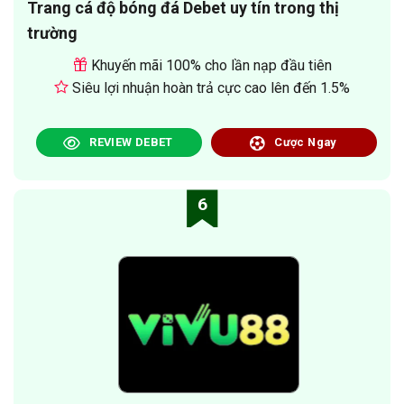
Trang cá độ bóng đá Debet uy tín trong thị
trường
Khuyến mãi 100% cho lần nạp đầu tiên
Siêu lợi nhuận hoàn trả cực cao lên đến 1.5%
REVIEW DEBET
Cược Ngay
6